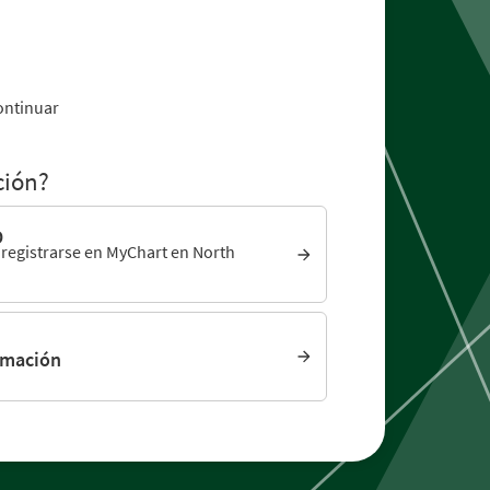
ontinuar
ción?
D
 registrarse en MyChart en North
rmación